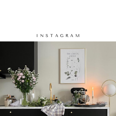
I N S T A G R A M