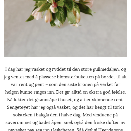
I dag har jeg vasket og ryddet til den store gullmedaljen, og
jeg ventet med å plassere blomsterbuketten på bordet til alt
var rent og pent – som den siste kronen på verket før
helgen kunne ringes inn. Det gir alltid en ekstra god følelse.
Nå lukter det grønnsåpe i huset, og alt er skinnende rent.
Sengetøyet har jeg også vasket, og det har hengt til tørk i
solsteken i bakgården i halve dag. Med vinduene på
soverommet og badet åpen, snek også den friske duften av
nyvasket tøy seg inn i leiligheten. Såå deilig! Hverdagens