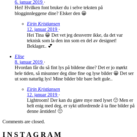
6. januar 2019
·
Hei! Hvilken font bruker du i selve teksten på
blogginnleggene dine? Elsker den 😀
Eirin Kristiansen
12. januar 2019
·
Hei Tina 😀 Det vet jeg dessverre ikke, da det var
teknisk som la den inn som en del av designet!
Beklager.. 💕
Elise
8. januar 2019
·
Hvordan får du så fint lys på bildene dine? Det er jo mørkt
hele tiden, så misunner deg dine fine og lyse bilder 😀 Det ser
ut som naturlig lys! Mine bilder blir bare helt gule..
Eirin Kristiansen
12. januar 2019
·
Lightroom! Der kan du gjøre mye med lyset 🙂 Men er
helt enig med deg, er sykt utfordrende å ta fine bilder på
denne årstiden! 🙁
Comments are closed.
I N S T A G R A M