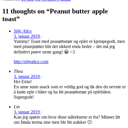
11 thoughts on “
Peanut butter apple
toast
”
Silje Alice
3. januar 2019
·
Yummy! Toast med peanøttsmør og epler er kjempegodt, men
med pistasjnøtter blir det sikkert enda bedre – det må jeg
definitivt prøve neste gang! 😀 <3
http://siljealice.com
Thea
3. januar 2019
·
Hei Eirin!
En anne sunn snack som er veldig god og lik den du nevnte er
å kutte eple i båter og ha litt peanøttsmør på eplebåten.
Supergodt!
Lin
3. januar 2019
·
Kan jeg spørre om hvor disse tallerknene er fra? Minner litt
om Iittala teema sine men ble litt usikker 🙂