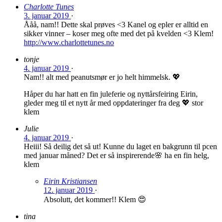
Charlotte Tunes
3. januar 2019
·
Ååå, nam!! Dette skal prøves <3 Kanel og epler er alltid en
sikker vinner – koser meg ofte med det på kvelden <3 Klem!
http://www.charlottetunes.no
tonje
4. januar 2019
·
Nam!! alt med peanutsmør er jo helt himmelsk. 💖
Håper du har hatt en fin juleferie og nyttårsfeiring Eirin,
gleder meg til et nytt år med oppdateringer fra deg 💖 stor
klem
Julie
4. januar 2019
·
Heiii! Så deilig det så ut! Kunne du laget en bakgrunn til pcen
med januar måned? Det er så inspirerende🌸 ha en fin helg,
klem
Eirin Kristiansen
12. januar 2019
·
Absolutt, det kommer!! Klem 😍
tina