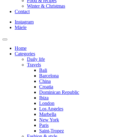
Food & recipes
Winter & Christmas
Contact
Instagram
Mäele
Home
Categories
Daily life
Travels
Bali
Barcelona
China
Croatia
Dominican Republic
Ibiza
London
Los Angeles
Marbella
New York
Paris
Saint-Tropez
Fashion & style