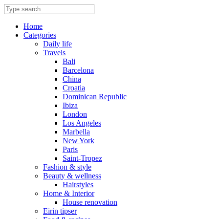
Skip
to
content
Home
Categories
Daily life
Travels
Bali
Barcelona
China
Croatia
Dominican Republic
Ibiza
London
Los Angeles
Marbella
New York
Paris
Saint-Tropez
Fashion & style
Beauty & wellness
Hairstyles
Home & Interior
House renovation
Eirin tipser