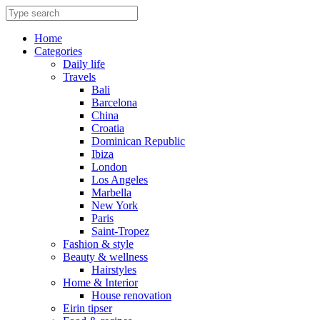
Skip
to
content
Home
Categories
Daily life
Travels
Bali
Barcelona
China
Croatia
Dominican Republic
Ibiza
London
Los Angeles
Marbella
New York
Paris
Saint-Tropez
Fashion & style
Beauty & wellness
Hairstyles
Home & Interior
House renovation
Eirin tipser