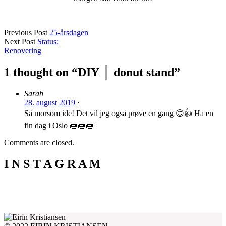
Previous Post
25-årsdagen
Next Post
Status:
Renovering
1 thought on “
DIY │ donut stand
”
Sarah
28. august 2019
·
Så morsom ide! Det vil jeg også prøve en gang 😊👍 Ha en
fin dag i Oslo 🍩🍩🍩
Comments are closed.
I N S T A G R A M