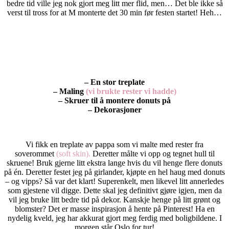
bedre tid ville jeg nok gjort meg litt mer flid, men… Det ble ikke så
verst til tross for at M monterte det 30 min før festen startet! Heh…
– En stor treplate
– Maling
(vi brukte rester vi hadde)
– Skruer til å montere donuts på
– Dekorasjoner
Vi fikk en treplate av pappa som vi malte med rester fra
soverommet
(soft skin).
Deretter målte vi opp og tegnet hull til
skruene! Bruk gjerne litt ekstra lange hvis du vil henge flere donuts
på én. Deretter festet jeg på girlander, kjøpte en hel haug med donuts
– og vipps? Så var det klart! Superenkelt, men likevel litt annerledes
som gjestene vil digge. Dette skal jeg definitivt gjøre igjen, men da
vil jeg bruke litt bedre tid på dekor. Kanskje henge på litt grønt og
blomster? Det er masse inspirasjon å hente på Pinterest! Ha en
nydelig kveld, jeg har akkurat gjort meg ferdig med boligbildene. I
morgen står Oslo for tur!