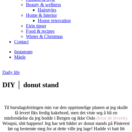
Beauty & wellness
Hairstyles
Home & Interior
House renovation
Eirin tipser
Food & recipes
Winter & Christmas
Contact
Instagram
Mäele
Daily life
DIY │ donut stand
Til bursdagsfeiringen min var den opprinnelige planen at jeg skulle
få levert fiks ferdig kakebord, men det viste seg å bli en
misforståelse da jeg bodde i Bergen og ikke Oslo
(hvor de leverte).
Woupsi, shit happens! Jeg har sett bilder av donut stands på Pinterest
før og bestemte meg for at dette ville jeg lage! Hadde vi hatt litt