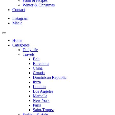
Food & recipes
Winter & Christmas
Contact
Instagram
Mäele
Home
Categories
Daily life
Travels
Bali
Barcelona
China
Croatia
Dominican Republic
Ibiza
London
Los Angeles
Marbella
New York
Paris
Saint-Tropez
Fashion & style