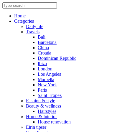
Skip
to
content
Home
Categories
Daily life
Travels
Bali
Barcelona
China
Croatia
Dominican Republic
Ibiza
London
Los Angeles
Marbella
New York
Paris
Saint-Tropez
Fashion & style
Beauty & wellness
Hairstyles
Home & Interior
House renovation
Eirin tipser