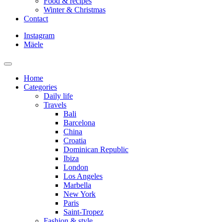
Food & recipes
Winter & Christmas
Contact
Instagram
Mäele
Home
Categories
Daily life
Travels
Bali
Barcelona
China
Croatia
Dominican Republic
Ibiza
London
Los Angeles
Marbella
New York
Paris
Saint-Tropez
Fashion & style