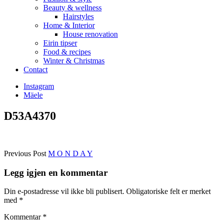
Beauty & wellness
Hairstyles
Home & Interior
House renovation
Eirin tipser
Food & recipes
Winter & Christmas
Contact
Instagram
Mäele
D53A4370
Previous Post
M O N D A Y
Legg igjen en kommentar
Din e-postadresse vil ikke bli publisert.
Obligatoriske felt er merket
med
*
Kommentar
*