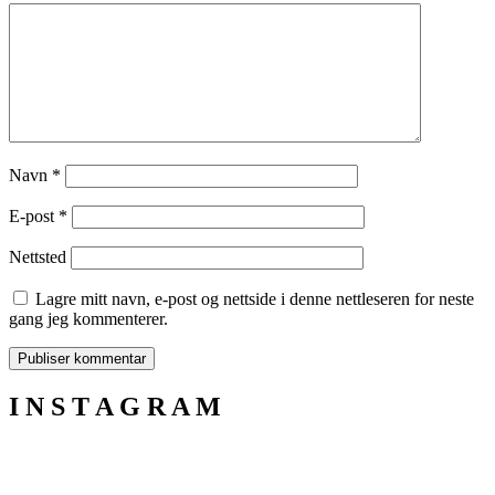
Navn
*
E-post
*
Nettsted
Lagre mitt navn, e-post og nettside i denne nettleseren for neste
gang jeg kommenterer.
I N S T A G R A M