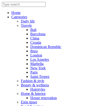
Skip
to
content
Home
Categories
Daily life
Travels
Bali
Barcelona
China
Croatia
Dominican Republic
Ibiza
London
Los Angeles
Marbella
New York
Paris
Saint-Tropez
Fashion & style
Beauty & wellness
Hairstyles
Home & Interior
House renovation
Eirin tipser