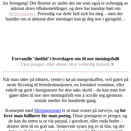
for fremgang! Det florerer av andre der ute som også er avhengig av
akkurat
deres
tilbakemeldinger, og dere har kanskje hørt om
Meningstorget
.
Personlig var dette helt nytt for meg – men det
handler om at akkurat
dine
meninger kan gi deg noe i gjengeld…
Forvandle ‘dødtid’ i hverdagen om til noe meningsfullt
– Tjen penger, eller doner til et veldedig formål
❥
Når man sitter på trikken, venter i kø på morgenkaffen, ved gaten på
neste flyvning til feriedestinasjonen, en forsinket venninne, eller
enkelt og greit i lunsjpausen for den saks skyld – da kan man fort
gjøre tiden til noe mer meningsfullt enn å scrolle seg gjennom
sosiale medier for hundrede gang.
Konseptet med
Meningstorget
er at man svarer på surveys, og
for
hver man fullfører får man poeng.
Disse poengene er penger, og
de kan du enten ta ut via paypal, i gavekort, eller enda bedre –
donere dem til en god sak. Sistnevnte synes jeg er så fint, og det