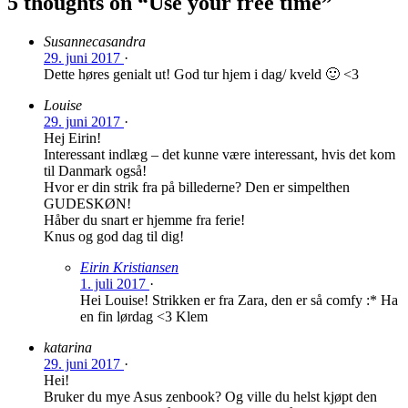
5 thoughts on “
Use your free time
”
Susannecasandra
29. juni 2017
·
Dette høres genialt ut! God tur hjem i dag/ kveld 🙂 <3
Louise
29. juni 2017
·
Hej Eirin!
Interessant indlæg – det kunne være interessant, hvis det kom
til Danmark også!
Hvor er din strik fra på billederne? Den er simpelthen
GUDESKØN!
Håber du snart er hjemme fra ferie!
Knus og god dag til dig!
Eirin Kristiansen
1. juli 2017
·
Hei Louise! Strikken er fra Zara, den er så comfy :* Ha
en fin lørdag <3 Klem
katarina
29. juni 2017
·
Hei!
Bruker du mye Asus zenbook? Og ville du helst kjøpt den