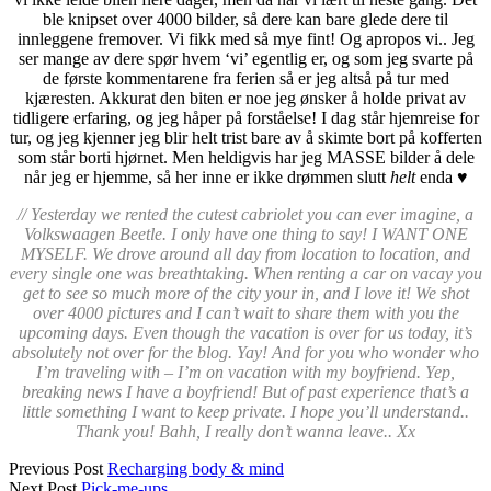
ble knipset over 4000 bilder, så dere kan bare glede dere til
innleggene fremover. Vi fikk med så mye fint! Og apropos vi.. Jeg
ser mange av dere spør hvem ‘vi’ egentlig er, og som jeg svarte på
de første kommentarene fra ferien så er jeg altså på tur med
kjæresten. Akkurat den biten er noe jeg ønsker å holde privat av
tidligere erfaring, og jeg håper på forståelse! I dag står hjemreise for
tur, og jeg kjenner jeg blir helt trist bare av å skimte bort på kofferten
som står borti hjørnet. Men heldigvis har jeg MASSE bilder å dele
når jeg er hjemme, så her inne er ikke drømmen slutt
helt
enda ♥
// Yesterday we rented the cutest cabriolet you can ever imagine, a
Volkswaagen Beetle. I only have one thing to say! I WANT ONE
MYSELF. We drove around all day from location to location, and
every single one was breathtaking. When renting a car on vacay you
get to see so much more of the city your in, and I love it! We shot
over 4000 pictures and I can’t wait to share them with you the
upcoming days. Even though the vacation is over for us today, it’s
absolutely not over for the blog. Yay! And for you who wonder who
I’m traveling with – I’m on vacation with my boyfriend. Yep,
breaking news I have a boyfriend! But of past experience that’s a
little something I want to keep private. I hope you’ll understand..
Thank you! Bahh, I really don’t wanna leave.. Xx
Previous Post
Recharging body & mind
Next Post
Pick-me-ups