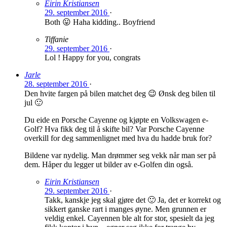
Eirin Kristiansen
29. september 2016
·
Both 😛 Haha kidding.. Boyfriend
Tiffanie
29. september 2016
·
Lol ! Happy for you, congrats
Jarle
28. september 2016
·
Den hvite fargen på bilen matchet deg 😉 Ønsk deg bilen til
jul 🙂
Du eide en Porsche Cayenne og kjøpte en Volkswagen e-
Golf? Hva fikk deg til å skifte bil? Var Porsche Cayenne
overkill for deg sammenlignet med hva du hadde bruk for?
Bildene var nydelig. Man drømmer seg vekk når man ser på
dem. Håper du legger ut bilder av e-Golfen din også.
Eirin Kristiansen
29. september 2016
·
Takk, kanskje jeg skal gjøre det 🙂 Ja, det er korrekt og
sikkert ganske rart i manges øyne. Men grunnen er
veldig enkel. Cayennen ble alt for stor, spesielt da jeg