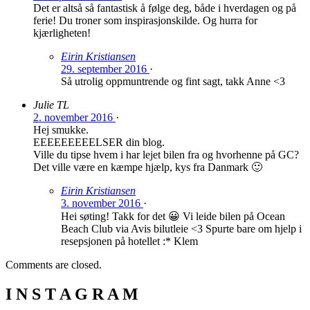
Det er altså så fantastisk å følge deg, både i hverdagen og på
ferie! Du troner som inspirasjonskilde. Og hurra for
kjærligheten!
Eirin Kristiansen
29. september 2016
·
Så utrolig oppmuntrende og fint sagt, takk Anne <3
Julie TL
2. november 2016
·
Hej smukke.
EEEEEEEEELSER din blog.
Ville du tipse hvem i har lejet bilen fra og hvorhenne på GC?
Det ville være en kæmpe hjælp, kys fra Danmark 🙂
Eirin Kristiansen
3. november 2016
·
Hei søting! Takk for det 😀 Vi leide bilen på Ocean
Beach Club via Avis bilutleie <3 Spurte bare om hjelp i
resepsjonen på hotellet :* Klem
Comments are closed.
I N S T A G R A M