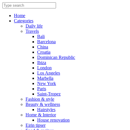
Skip
to
content
Home
Categories
Daily life
Travels
Bali
Barcelona
China
Croatia
Dominican Republic
Ibiza
London
Los Angeles
Marbella
New York
Paris
Saint-Tropez
Fashion & style
Beauty & wellness
Hairstyles
Home & Interior
House renovation
Eirin tipser