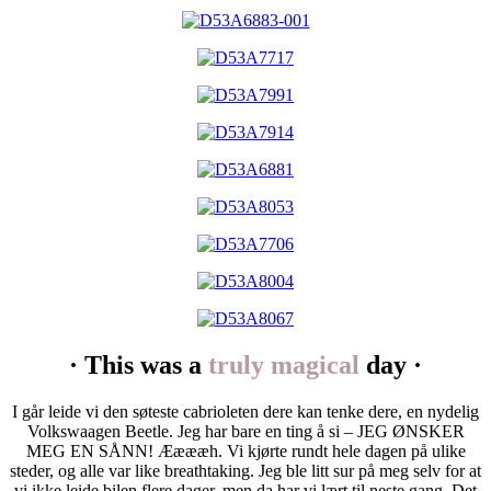
· This was a
truly magical
day ·
I går leide vi den søteste cabrioleten dere kan tenke dere, en nydelig
Volkswaagen Beetle. Jeg har bare en ting å si – JEG ØNSKER
MEG EN SÅNN! Ææææh. Vi kjørte rundt hele dagen på ulike
steder, og alle var like breathtaking. Jeg ble litt sur på meg selv for at
vi ikke leide bilen flere dager, men da har vi lært til neste gang. Det