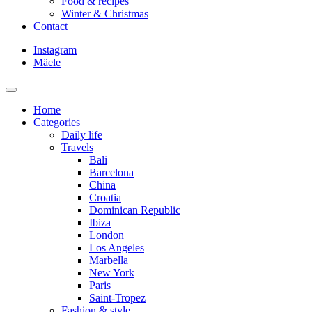
Food & recipes
Winter & Christmas
Contact
Instagram
Mäele
Home
Categories
Daily life
Travels
Bali
Barcelona
China
Croatia
Dominican Republic
Ibiza
London
Los Angeles
Marbella
New York
Paris
Saint-Tropez
Fashion & style