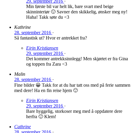
29. september 2016
·
Min første bil var helt lik, bare svart med beige
skinninteriør 🙂 Savner den skikkelig, ønsker meg ny!
Haha! Takk søte du <3
Kathrine
28. september 2016
·
Så fantastisk ut? Hvor er antrekket fra?
Eirin Kristiansen
29. september 2016
·
Det kommer antrekksinnlegg! Men skjørtet er fra Gina
og toppen fra Zara <3
Malin
28. september 2016
·
Fine bilder 😀 Takk for at du har tatt oss med på ferie sammen
med dere! Ha en fin reise hjem 🙂
Eirin Kristiansen
29. september 2016
·
Bare hyggelig, storkoser meg med å oppdatere dere
herfra 🙂 Klem!
Cathrine
28. september 2016
·