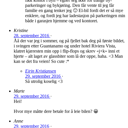
fikk kontor i byn – egner seg ikke for trange by-
parkeringer og bykjøring. Den får vente til jeg får
familie en gang tenker jeg 🙂 El-bil fordi det er så mye
enklere, og fordi jeg har ladestasjon på parkeringen min
både i garasjen hjemme og ved kontoret.
Kristine
28. september 2016
·
Åå der var jeg i sommer, og på fjellet bak deg på første bildet,
i svingen etter Guantanamo og under hotel Riviera Vista,
klatret kjæresten min opp i flip-flops og skrev «j+k» inni et
hjerte – alt laget av glassbiter som lå der oppe, haha. <3 Man
kan se det fra veien! So cute :*
Eirin Kristiansen
29. september 2016
·
Så utrolig koselig <3
Marte
29. september 2016
·
Hei!
Hvor mye måtte dere betale for å leie bilen? 😀
Anne
29. september 2016
·