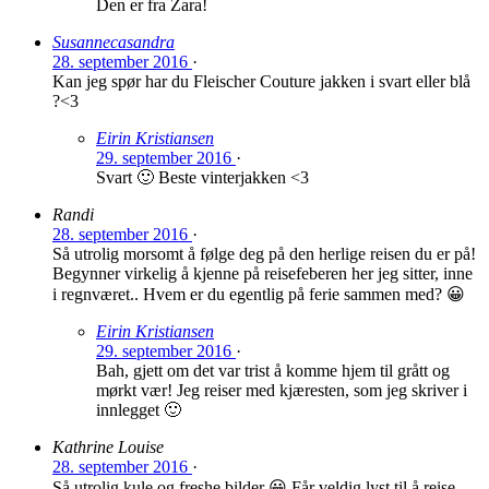
Den er fra Zara!
Susannecasandra
28. september 2016
·
Kan jeg spør har du Fleischer Couture jakken i svart eller blå
?<3
Eirin Kristiansen
29. september 2016
·
Svart 🙂 Beste vinterjakken <3
Randi
28. september 2016
·
Så utrolig morsomt å følge deg på den herlige reisen du er på!
Begynner virkelig å kjenne på reisefeberen her jeg sitter, inne
i regnværet.. Hvem er du egentlig på ferie sammen med? 😀
Eirin Kristiansen
29. september 2016
·
Bah, gjett om det var trist å komme hjem til grått og
mørkt vær! Jeg reiser med kjæresten, som jeg skriver i
innlegget 🙂
Kathrine Louise
28. september 2016
·
Så utrolig kule og freshe bilder 😀 Får veldig lyst til å reise