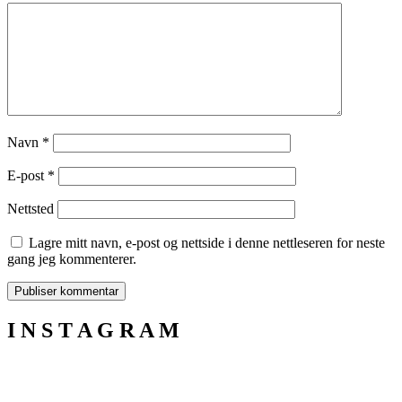
Navn
*
E-post
*
Nettsted
Lagre mitt navn, e-post og nettside i denne nettleseren for neste
gang jeg kommenterer.
I N S T A G R A M