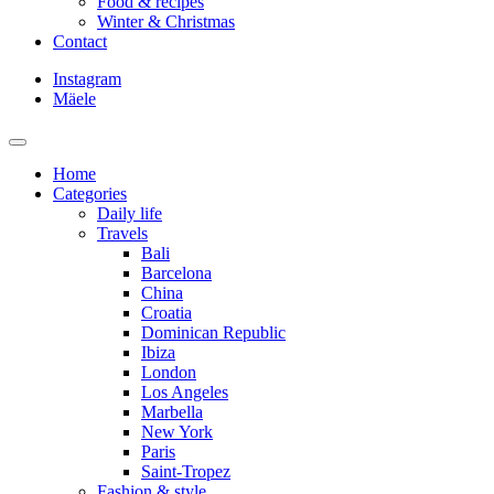
Food & recipes
Winter & Christmas
Contact
Instagram
Mäele
Home
Categories
Daily life
Travels
Bali
Barcelona
China
Croatia
Dominican Republic
Ibiza
London
Los Angeles
Marbella
New York
Paris
Saint-Tropez
Fashion & style