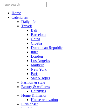
Skip
to
content
Home
Categories
Daily life
Travels
Bali
Barcelona
China
Croatia
Dominican Republic
Ibiza
London
Los Angeles
Marbella
New York
Paris
Saint-Tropez
Fashion & style
Beauty & wellness
Hairstyles
Home & Interior
House renovation
Eirin tipser