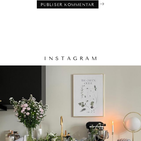
I N S T A G R A M