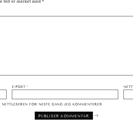
ke felt er merket med
*
E-POST
*
NETT
NE NETTLESEREN FOR NESTE GANG JEG KOMMENTERER.