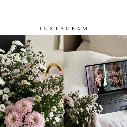
I N S T A G R A M