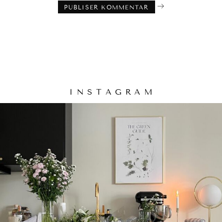
I N S T A G R A M