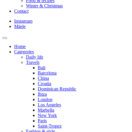
Food & recipes
Winter & Christmas
Contact
Instagram
Mäele
Home
Categories
Daily life
Travels
Bali
Barcelona
China
Croatia
Dominican Republic
Ibiza
London
Los Angeles
Marbella
New York
Paris
Saint-Tropez
Fashion & style