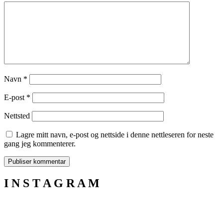
Navn
*
E-post
*
Nettsted
Lagre mitt navn, e-post og nettside i denne nettleseren for neste
gang jeg kommenterer.
I N S T A G R A M