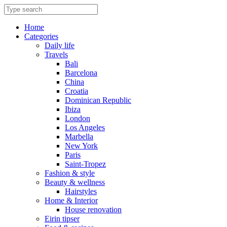
Skip
to
content
Home
Categories
Daily life
Travels
Bali
Barcelona
China
Croatia
Dominican Republic
Ibiza
London
Los Angeles
Marbella
New York
Paris
Saint-Tropez
Fashion & style
Beauty & wellness
Hairstyles
Home & Interior
House renovation
Eirin tipser