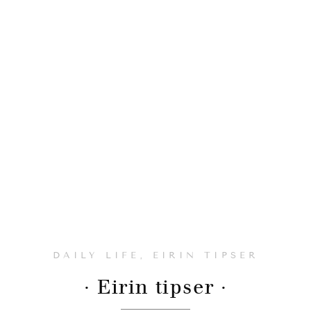
DAILY LIFE
,
EIRIN TIPSER
· Eirin tipser ·