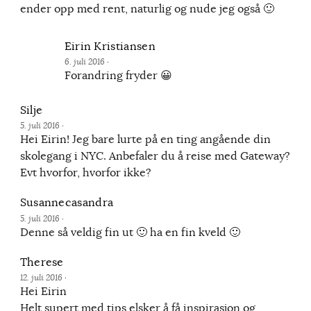
ender opp med rent, naturlig og nude jeg også 🙂
Eirin Kristiansen
6. juli 2016
·
Forandring fryder 😀
Silje
5. juli 2016
·
Hei Eirin! Jeg bare lurte på en ting angående din
skolegang i NYC. Anbefaler du å reise med Gateway?
Evt hvorfor, hvorfor ikke?
Susannecasandra
5. juli 2016
·
Denne så veldig fin ut 🙂 ha en fin kveld 🙂
Therese
12. juli 2016
·
Hei Eirin
Helt supert med tips elsker å få inspirasjon og