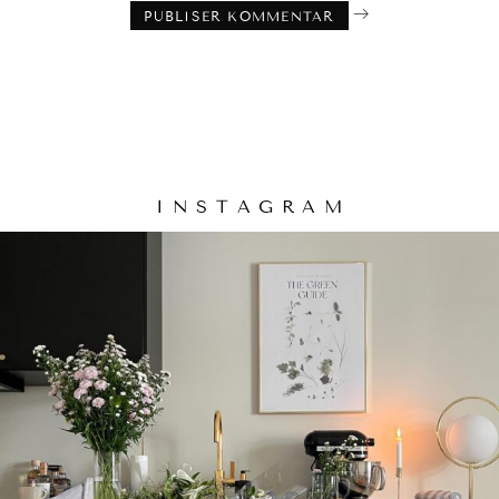
I N S T A G R A M