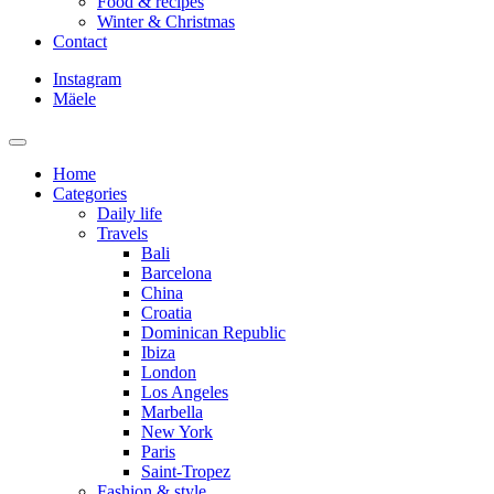
Food & recipes
Winter & Christmas
Contact
Instagram
Mäele
Home
Categories
Daily life
Travels
Bali
Barcelona
China
Croatia
Dominican Republic
Ibiza
London
Los Angeles
Marbella
New York
Paris
Saint-Tropez
Fashion & style