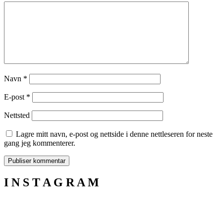
Navn
*
E-post
*
Nettsted
Lagre mitt navn, e-post og nettside i denne nettleseren for neste
gang jeg kommenterer.
I N S T A G R A M