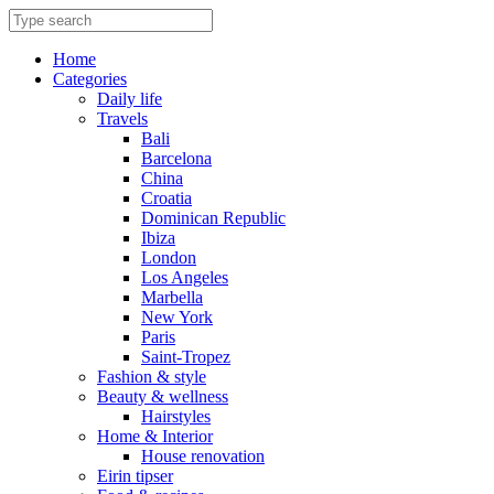
Skip
to
content
Home
Categories
Daily life
Travels
Bali
Barcelona
China
Croatia
Dominican Republic
Ibiza
London
Los Angeles
Marbella
New York
Paris
Saint-Tropez
Fashion & style
Beauty & wellness
Hairstyles
Home & Interior
House renovation
Eirin tipser