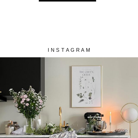
I N S T A G R A M