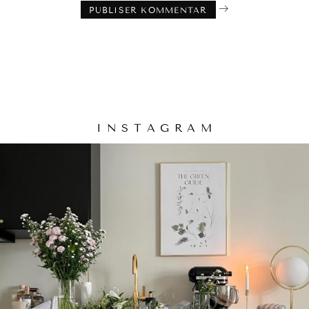
I N S T A G R A M