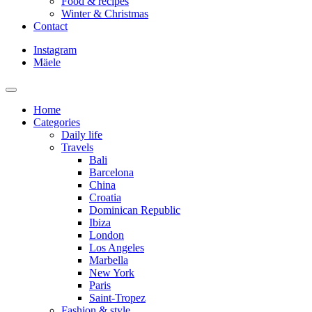
Food & recipes
Winter & Christmas
Contact
Instagram
Mäele
Home
Categories
Daily life
Travels
Bali
Barcelona
China
Croatia
Dominican Republic
Ibiza
London
Los Angeles
Marbella
New York
Paris
Saint-Tropez
Fashion & style