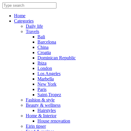
Skip
to
content
Home
Categories
Daily life
Travels
Bali
Barcelona
China
Croatia
Dominican Republic
Ibiza
London
Los Angeles
Marbella
New York
Paris
Saint-Tropez
Fashion & style
Beauty & wellness
Hairstyles
Home & Interior
House renovation
Eirin tipser