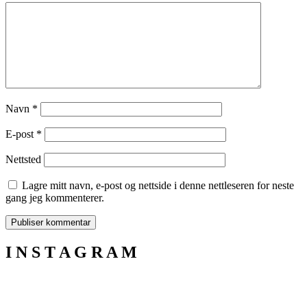
Navn
*
E-post
*
Nettsted
Lagre mitt navn, e-post og nettside i denne nettleseren for neste
gang jeg kommenterer.
I N S T A G R A M