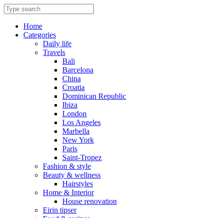
Skip
to
content
Home
Categories
Daily life
Travels
Bali
Barcelona
China
Croatia
Dominican Republic
Ibiza
London
Los Angeles
Marbella
New York
Paris
Saint-Tropez
Fashion & style
Beauty & wellness
Hairstyles
Home & Interior
House renovation
Eirin tipser