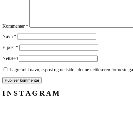
Kommentar
*
Navn
*
E-post
*
Nettsted
Lagre mitt navn, e-post og nettside i denne nettleseren for neste 
I N S T A G R A M