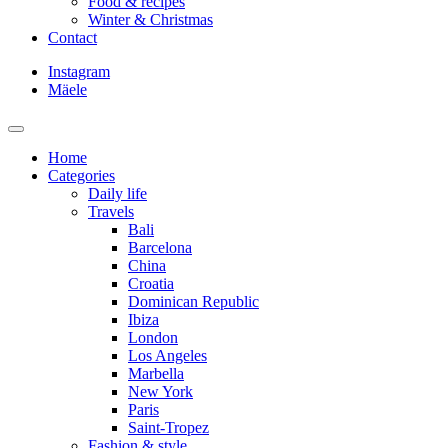
Food & recipes
Winter & Christmas
Contact
Instagram
Mäele
Home
Categories
Daily life
Travels
Bali
Barcelona
China
Croatia
Dominican Republic
Ibiza
London
Los Angeles
Marbella
New York
Paris
Saint-Tropez
Fashion & style