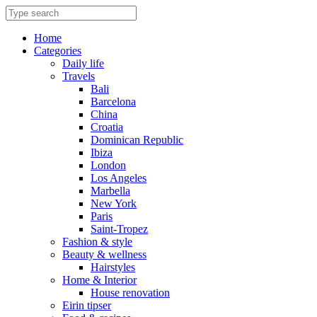
Skip
to
content
Home
Categories
Daily life
Travels
Bali
Barcelona
China
Croatia
Dominican Republic
Ibiza
London
Los Angeles
Marbella
New York
Paris
Saint-Tropez
Fashion & style
Beauty & wellness
Hairstyles
Home & Interior
House renovation
Eirin tipser