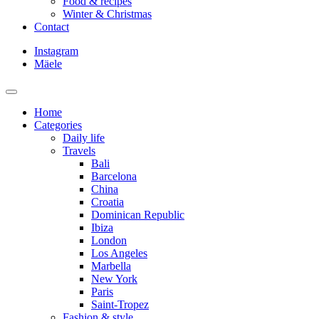
Food & recipes
Winter & Christmas
Contact
Instagram
Mäele
Home
Categories
Daily life
Travels
Bali
Barcelona
China
Croatia
Dominican Republic
Ibiza
London
Los Angeles
Marbella
New York
Paris
Saint-Tropez
Fashion & style