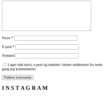
Navn
*
E-post
*
Nettsted
Lagre mitt navn, e-post og nettside i denne nettleseren for neste
gang jeg kommenterer.
I N S T A G R A M