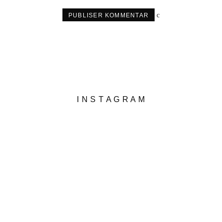
I N S T A G R A M